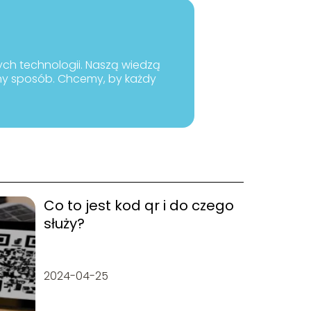
nych technologii. Naszą wiedzą
pny sposób. Chcemy, by każdy
Co to jest kod qr i do czego
służy?
2024-04-25