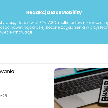
Redakcja BlueMobility
pl z pasją śledzi świat RTV, AGD, multimediów i nowoczes
łumacząc nawet najbardziej złożone zagadnienia w przystę
iecie innowacji!
wania
4-25