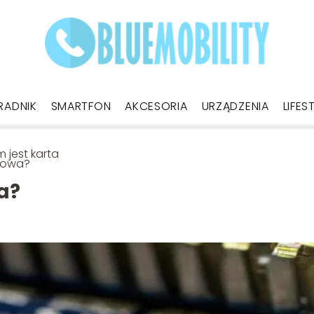
RADNIK
SMARTFON
AKCESORIA
URZĄDZENIA
LIFES
 jest karta
iowa?
a?