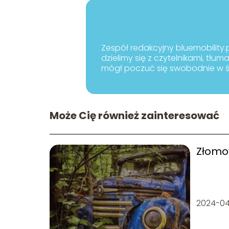
Zespół redakcyjny bluemobility.
dzielimy się z czytelnikami, t
mógł poczuć się swobodnie w św
Może Cię również zainteresować
Złomo
2024-0