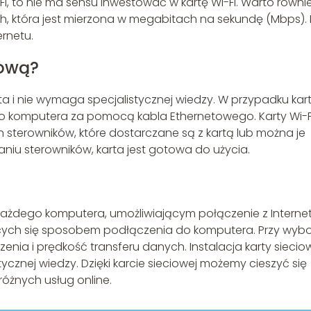
Fi, to nie ma sensu inwestować w kartę Wi-Fi. Warto równi
, która jest mierzona w megabitach na sekundę (Mbps). 
rnetu.
iową?
sta i nie wymaga specjalistycznej wiedzy. W przypadku kar
o komputera za pomocą kabla Ethernetowego. Karty Wi-Fi
terowników, które dostarczane są z kartą lub można je
niu sterowników, karta jest gotowa do użycia.
każdego komputera, umożliwiającym połączenie z Interne
żniących się sposobem podłączenia do komputera. Przy wyb
nia i prędkość transferu danych. Instalacja karty siecio
ycznej wiedzy. Dzięki karcie sieciowej możemy cieszyć się
różnych usług online.