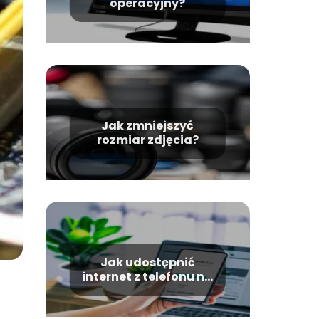
operacyjny?
Jak zmniejszyć
rozmiar zdjęcia?
Jak udostępnić
internet z telefonu na
pc?