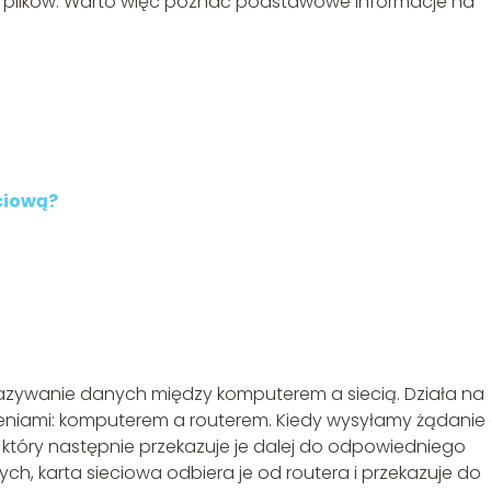
nie plików. Warto więc poznać podstawowe informacje na
ciową?
kazywanie danych między komputerem a siecią. Działa na
niami: komputerem a routerem. Kiedy wysyłamy żądanie
a, który następnie przekazuje je dalej do odpowiedniego
ch, karta sieciowa odbiera je od routera i przekazuje do