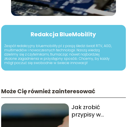
Redakcja BlueMobility
Zespół redakcyjny bluemobility.pl z pasją śledzi świat RTV, AGD,
multimediów i nowoczesnych technologii. Naszą wiedzą
dzielimy się z czytelnikami, tłumacząc nawet najbardziej
złożone zagadnienia w przystępny sposób. Chcemy, by każdy
mógł poczuć się swobodnie w świecie innowacji!
Może Cię również zainteresować
Jak zrobić
przypisy w
Wordzie?