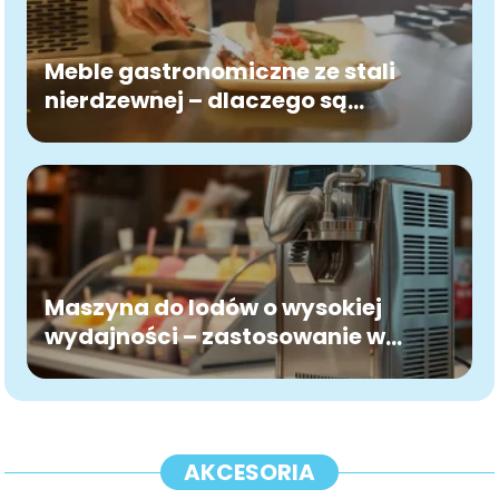
Meble gastronomiczne ze stali
nierdzewnej – dlaczego są
standardem w branży HoReCa?
Maszyna do lodów o wysokiej
wydajności – zastosowanie w
gastronomii
AKCESORIA