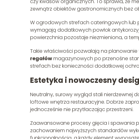
czy kwasów organicznych. To sprawia, że m
zewnątrz obiektów gastronomicznych bez o
W ogrodowych strefach cateringowych lub prz
wymagają dodatkowych powłok antykorozyj
powierzchnia pozostaje niezmieniona, a tem
Takie właściwości pozwalają na planowani
regałów
magazynowych po przenośne stano
strefach bez konieczności dodatkowej ochro
Estetyka i nowoczesny desi
Neutralny, surowy wygląd stali nierdzewnej d
loftowe wnętrza restauracyjne. Dobrze zapr
jednocześnie nie przytłaczając przestrzeni.
Zaawansowane procesy gięcia i spawania po
zachowaniem najwyższych standardów wyko
funkcjonalnością, a każdy element wyposażeni