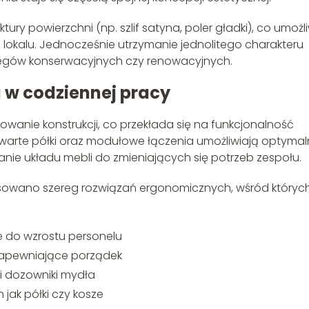
ury powierzchni (np. szlif satyna, poler gładki), co umożl
lokalu. Jednocześnie utrzymanie jednolitego charakteru
egów konserwacyjnych czy renowacyjnych.
 w codziennej pracy
wanie konstrukcji, co przekłada się na funkcjonalność
warte półki oraz modułowe łączenia umożliwiają optyma
anie układu mebli do zmieniających się potrzeb zespołu.
sowano szereg rozwiązań ergonomicznych, wśród któryc
 do wzrostu personelu
 zapewniające porządek
i dozowniki mydła
ak półki czy kosze