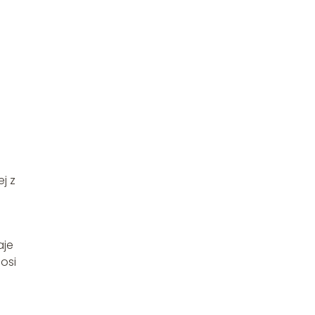
e
j z
aje
osi