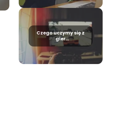
Czego uczymy się z
gier
komputerowych?