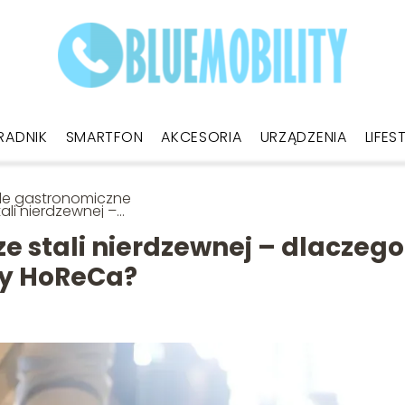
RADNIK
SMARTFON
AKCESORIA
URZĄDZENIA
LIFES
le gastronomiczne
tali nierdzewnej –
czego są
ndardem w branży
e stali nierdzewnej – dlaczego
eCa?
ży HoReCa?