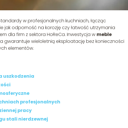
standardy w profesjonalnych kuchniach, łącząc
kie jak odporność na korozję czy łatwość utrzymania
rem dla firm z sektora HoReCa. Inwestycja w
meble
 gwarantuje wieloletnią eksploatację bez konieczności
ych elementów.
a uszkodzenia
tości
tmosferyczne
uchniach profesjonalnych
ziennej pracy
gu stali nierdzewnej