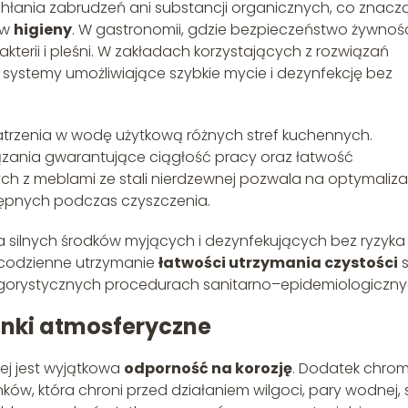
chłania zabrudzeń ani substancji organicznych, co znac
ów
higieny
. W gastronomii, gdzie bezpieczeństwo żywnoś
bakterii i pleśni. W zakładach korzystających z rozwiązań
systemy umożliwiające szybkie mycie i dezynfekcję bez
trzenia w wodę użytkową różnych stref kuchennych.
zania gwarantujące ciągłość pracy oraz łatwość
h z meblami ze stali nierdzewnej pozwala na optymaliza
stępnych podczas czyszczenia.
 silnych środków myjących i dezynfekujących bez ryzyka
e codzienne utrzymanie
łatwości utrzymania czystości
s
 rygorystycznych procedurach sanitarno–epidemiologiczny
unki atmosferyczne
ej jest wyjątkowa
odporność na korozję
. Dodatek chro
w, która chroni przed działaniem wilgoci, pary wodnej, s