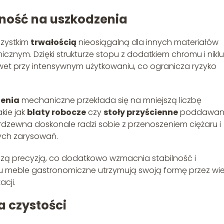
ność na uszkodzenia
szystkim
trwałością
nieosiągalną dla innych materiałów
nym. Dzięki strukturze stopu z dodatkiem chromu i niklu
t przy intensywnym użytkowaniu, co ogranicza ryzyko
zenia
mechaniczne przekłada się na mniejszą liczbę
kie jak
blaty robocze
czy
stoły przyścienne
poddawan
rdzewna doskonale radzi sobie z przenoszeniem ciężaru i
ych zarysowań.
zą precyzją, co dodatkowo wzmacnia stabilność i
u meble gastronomiczne utrzymują swoją formę przez wie
cji.
a czystości