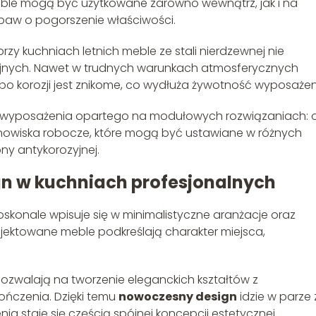
eble mogą być użytkowane zarówno wewnątrz, jak i na
baw o pogorszenie właściwości.
y kuchniach letnich meble ze stali nierdzewnej nie
nych. Nawet w trudnych warunkach atmosferycznych
po korozji jest znikome, co wydłuża żywotność wyposażen
e wyposażenia opartego na modułowych rozwiązaniach: 
wiska robocze, które mogą być ustawiane w różnych
ny antykorozyjnej.
gn w kuchniach profesjonalnych
oskonale wpisuje się w minimalistyczne aranżacje oraz
ojektowane meble podkreślają charakter miejsca,
zwalają na tworzenie eleganckich kształtów z
ńczenia. Dzięki temu
nowoczesny design
idzie w parze 
a staje się częścią spójnej koncepcji estetycznej.