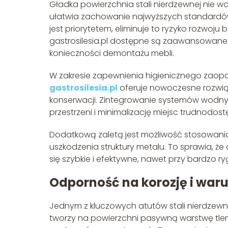
Gładka powierzchnia stali nierdzewnej nie w
ułatwia zachowanie najwyższych standard
jest priorytetem, eliminuje to ryzyko rozwoju 
gastrosilesia.pl dostępne są zaawansowane 
konieczności demontażu mebli.
W zakresie zapewnienia higienicznego zaopa
gastrosilesia.pl
oferuje nowoczesne rozwią
konserwacji. Zintegrowanie systemów wodnyc
przestrzeni i minimalizację miejsc trudnodo
Dodatkową zaletą jest możliwość stosowania
uszkodzenia struktury metalu. To sprawia, ż
się szybkie i efektywne, nawet przy bardzo
Odporność na korozję i war
Jednym z kluczowych atutów stali nierdzewn
tworzy na powierzchni pasywną warstwę tlenkó