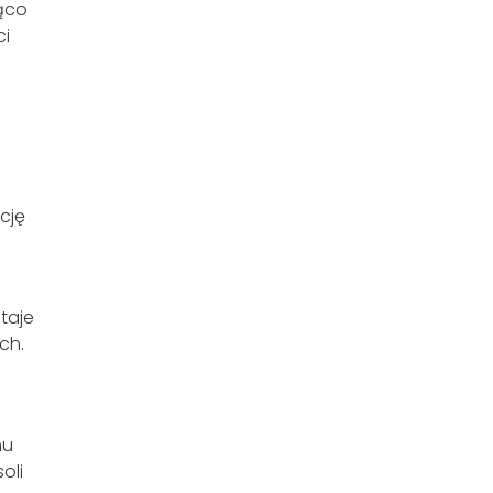
ząco
ci
cję
taje
ch.
mu
oli