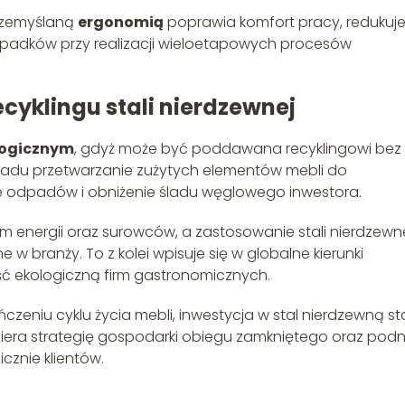
rzemyślaną
ergonomią
poprawia komfort pracy, redukuj
wypadków przy realizacji wieloetapowych procesów
ecyklingu stali nierdzewnej
logicznym
, gdyż może być poddawana recyklingowi bez
ładu przetwarzanie zużytych elementów mebli do
 odpadów i obniżenie śladu węglowego inwestora.
m energii oraz surowców, a zastosowanie stali nierdzewne
 w branży. To z kolei wpisuje się w globalne kierunki
 ekologiczną firm gastronomicznych.
zeniu cyklu życia mebli, inwestycja w stal nierdzewną st
piera strategię gospodarki obiegu zamkniętego oraz podn
znie klientów.