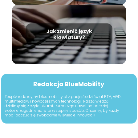
Jak zmienić język
klawiatury?
Redakcja BlueMobility
Zespół redakcyjny bluemobility.pl z pasją śledzi świat RTV, AGD,
multimediów i nowoczesnych technologii. Naszą wiedzą
dzielimy się z czytelnikami, tłumacząc nawet najbardziej
złożone zagadnienia w przystępny sposób. Chcemy, by każdy
mógł poczuć się swobodnie w świecie innowacji!