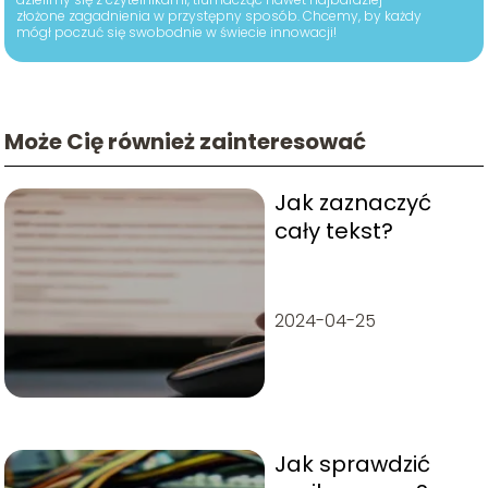
złożone zagadnienia w przystępny sposób. Chcemy, by każdy
mógł poczuć się swobodnie w świecie innowacji!
Może Cię również zainteresować
Jak zaznaczyć
cały tekst?
2024-04-25
Jak sprawdzić